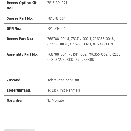
Renew Option Kit
781518R-B21
No.:
Spares Part No.:
781578-001
GPN No.:
781581-004
Renew Part No.:
768788-004U, 781514-002U, 796365-004U,
872283-003U, 872285-002U, 876938-002U
Assembly Part No.:
768788-004, 781514-002, 796365-004, 872283-
003, 872285-002, 876938-002
Zustand:
gebraucht, sehr gut
Lieferumfang:
1x Disk mit Rahmen
Garantie:
12 Monate