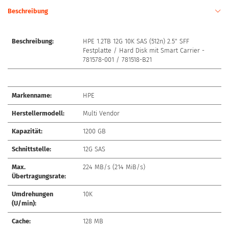
Beschreibung
Beschreibung:
HPE 1.2TB 12G 10K SAS (512n) 2.5" SFF
Festplatte / Hard Disk mit Smart Carrier -
781578-001 / 781518-B21
Markenname:
HPE
Herstellermodell:
Multi Vendor
Kapazität:
1200 GB
Schnittstelle:
12G SAS
Max.
224 MB/s (214 MiB/s)
Übertragungsrate:
Umdrehungen
10K
(U/min):
Cache:
128 MB