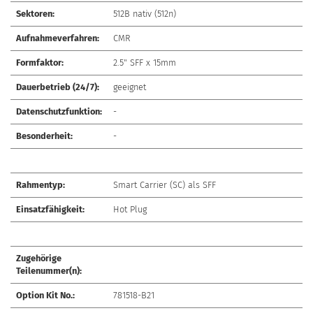
Sektoren:
512B nativ (512n)
Aufnahmeverfahren:
CMR
Formfaktor:
2.5" SFF x 15mm
Dauerbetrieb (24/7):
geeignet
Datenschutzfunktion:
-
Besonderheit:
-
Rahmentyp:
Smart Carrier (SC) als SFF
Einsatzfähigkeit:
Hot Plug
Zugehörige
Teilenummer(n):
Option Kit No.:
781518-B21